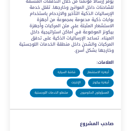
يوفر إرسالا مؤتمتاً من خلال التدفقات المنسقة
للشاحنات داخل الموانئ وخارجها. تقلل خدمة
الإرساليات الذكية التأخير والازدحام باستخدام
بوابات ذكية مدعومة بمجموعة من أجهزة
الاستشعار المثبتة على متن المركبات وأجهزة
بيكونز الموضوعة في أماكن استراتيجية داخل
الميناء. تساعد الإرساليات الذكية على تدفق
المركبات والشحن داخل منطقة الخدمات اللوجستية
وخارجها بشكل أسرع.
العلامات:
أجهزة الاستشعار
شاشة السيارة
أجهزة بيكونز
الإنترنت
المسؤولون الحكوميون
مشغلو الخدمات اللوجستية
صاحب المشروع